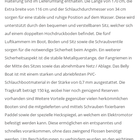
Halterung sind im Lieferumfang enthalten. Die Länge von 170 cm, die
Extra breite von 116 cm und der Schlauchdurchmesser von 34 cm
sorgen für eine stabile und ruhige Position auf dem Wasser. Diese wird
unterstützt durch den bequemen und verstellbaren Sitz, welcher sich
auf einem doppelten Hochdruckboden befindet. Die fünf
Luftkammern im Boot, Boden und Sitz sowie die Schraubventile
sorgen für die notwendige Sicherheit beim Angeln. Ein weiterer
Sicherheitsaspekt ist die stabile Metallquerstange, der Fangriemen in
der Mitte des Sitzes sowie das abnehmbare Netz / Ablage. Das Belly
Boat ist mit einem starken und abriebfesten PVC-
Schlauchbootmaterial in der Stärke von 0,7 mm ausgestattet. Die
Tragkraft beträgt 150 kg, wobei hier noch genügend Reserven
vorhanden sind Weitere Vorteile gegenüber vielen herkömmlichen
Booten sind die mitgelieferten und mittels Schrauben fixierbaren
Paddel sowie der spezielle Heckspiegel, an welchem ein Elektromotor
befestigt werden kann. Diese ermöglichen ein entspanntes und
schnelles vorankommen, ohne dass zwingend Flossen benötigt
werden. Um Beschädigungen zu verhindern wurden an den wichtigen